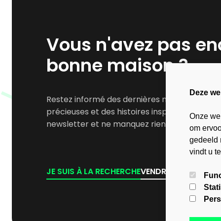
Vous n'avez pas enc
bonne maison ?
Deze we
Restez informé des dernières nouvelles, des o
précieuses et des histoires inspirantes. Inscr
Onze web
newsletter et ne manquez rien !
om ervoor
gedeeld 
vindt u t
JE SUIS À LA RECHERCHE
VENDRE UNE MAISON
Func
Stat
Pers