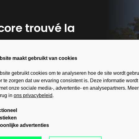
ore trouvé la
bsite maakt gebruikt van cookies
ffres exclusives, des informations
ivez-vous dès aujourd'hui à notre
site gebruikt cookies om te analyseren hoe de site wordt gebru
 te zorgen dat uw ervaring consistent is. Deze informatie wordt
met onze sociale media-, advertentie- en analysepartners. Meer
erug in
ons privacybeleid
.
tioneel
istieken
oonlijke advertenties