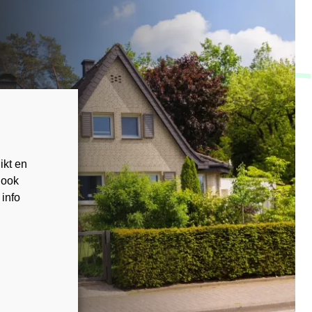
ikt en
 ook
 info