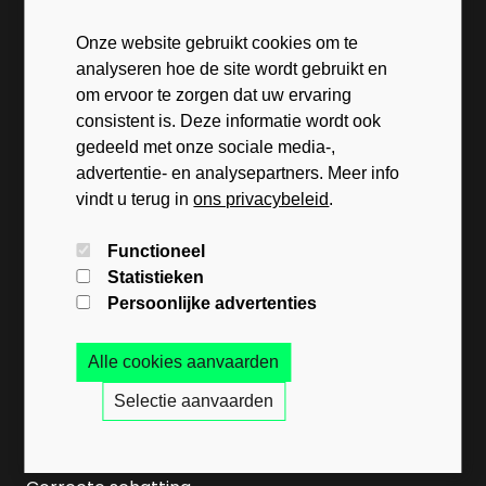
Onze website gebruikt cookies om te
analyseren hoe de site wordt gebruikt en
om ervoor te zorgen dat uw ervaring
consistent is. Deze informatie wordt ook
Immo-store bv
gedeeld met onze sociale media-,
Kasteelstraat 1, 1700 Dilbeek
advertentie- en analysepartners. Meer info
Immo Derde Alg.
vindt u terug in
ons privacybeleid
.
BE34 0019 3089 1090
Functioneel
Statistieken
Home
Persoonlijke advertenties
Te koop
Alle cookies aanvaarden
Te huur
Selectie aanvaarden
Nieuwbouw