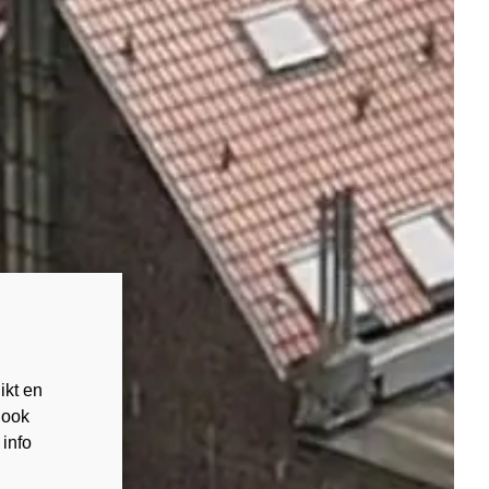
ikt en
 ook
 info