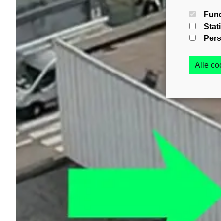
Func
Stat
Pers
Alle c