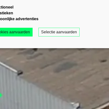
tioneel
istieken
oonlijke advertenties
ookies aanvaarden
Selectie aanvaarden