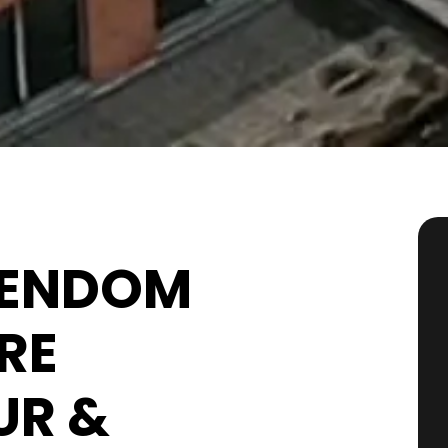
GENDOM
RE
UR &