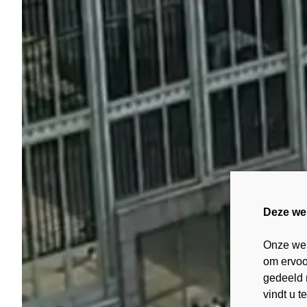
Deze we
Onze web
om ervoor
gedeeld 
vindt u t