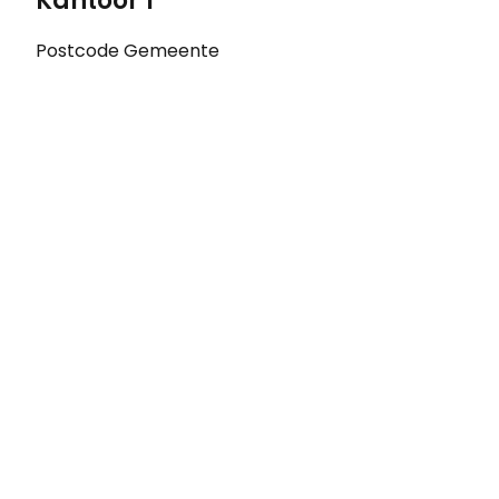
Kantoor 1
Postcode
Gemeente
Het perfecte huis n
gevonden?