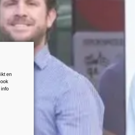
ikt en
 ook
 info