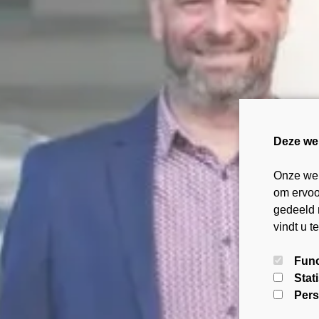
Deze we
Onze web
om ervoor
gedeeld 
vindt u t
Func
Stat
Pers