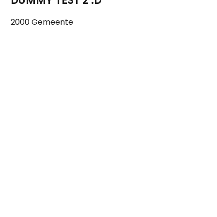
DUMMY TEST 2 :D
2000
Gemeente
og niet